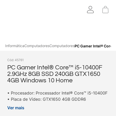
Informática
Computadores
Computadores
PC Gamer Intel® Core
Cód
:
45761
PC Gamer Intel® Core™ i5-10400F
2.9GHz 8GB SSD 240GB GTX1650
4GB Windows 10 Home
• Procesador: Processador Intel® Core™ i5-10400F
• Placa de Vídeo: GTX1650 4GB GDDR6
• Memória: 8GB (1x 8GB)
Ver mais
• Armazenamento: SSD 240GB 540MB/s