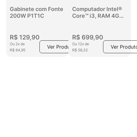
Gabinete com Fonte
Computador Intel®
200W P1T1C
Core™ i3, RAM 4GB,
SSD 120GB, Linux |
Goldentec
R$
129
,
90
R$
699
,
90
Ou
2
x
de
Ou
12
x
de
Ver Produto
Ver Produt
R$
64
,
95
R$
58
,
32