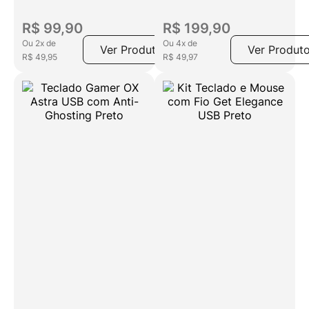
1200DPI +
Mousepad Branco
R$
99
,
90
R$
199
,
90
Ou
2
x
de
Ou
4
x
de
Ver Produto
Ver Produt
R$
49
,
95
R$
49
,
97