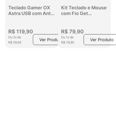
Teclado Gamer OX
Kit Teclado e Mouse
Astra USB com Anti-
com Fio Get
Ghosting Preto
Elegance USB Preto
R$
119
,
90
R$
79
,
90
Ou
2
x
de
Ou
1
x
de
Ver Produto
Ver Produto
R$
59
,
95
R$
79
,
90