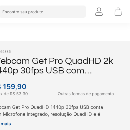
Encontre seu produto
:
69835
ebcam Get Pro QuadHD 2k
440p 30fps USB com
icrofone Integrado
$
159
,
90
3
x
de
R$
53
,
30
Outras formas de pagamento
cam Get Pro QuadHD 1440p 30fps USB conta
 Microfone Integrado, resolução QuadHD e é
patível com monitores e notebooks. Compre já a
 mais
 aqui na ibyte!