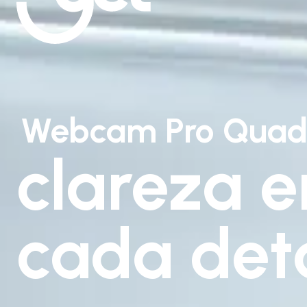
Webcam Pro Qua
clareza 
cada det