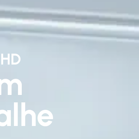
dHD
em
alhe