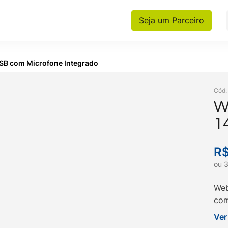
Seja um Parceiro
SB com Microfone Integrado
Cód
W
1
M
R
ou
Web
com
com
Ver
sua