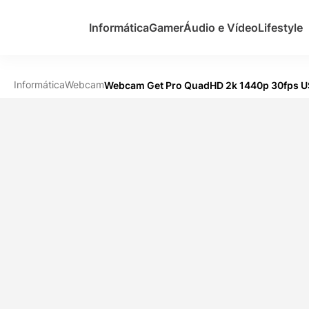
Informática
Gamer
Áudio e Vídeo
Lifestyle
Informática
Webcam
Webcam Get Pro QuadHD 2k 1440p 30fps U