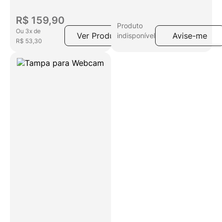
Microfone Integrado
R$
159
,
90
Produto
Ou
3
x
de
Ver Produto
Avise-me
indisponível
R$
53
,
30